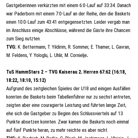
Gastgeberinnen verkürzten mit einem 6:0-Lauf auf 33:34. Danach
war Paderborn mit einem 7:0-Lauf an der Reihe, den die Baskets
einen 10:0-Lauf zum 43:41 entgegensetzten. Leider vergab man
im Anschluss einige Abschlüsse, während die Gäste ihre Chancen
zum Sieg nutzten.
TVG:
K. Bettermann, T. Yildirim, R. Sommer, E. Thamer, L. Gavran,
M. Feldens, Y. Yologlu, L. Uhlir, M. Cornielje
.
T
uS HammStars 2 – TVG Kaiserau 2. Herren 67:62 (16:18,
18:22, 18:10, 15:12)
Aufgrund des zeitgleichen Spieles der U18 und einigen Ausfällen
konnten die Baskets beim Tabellenführer nur zu sechst antreten,
zeigten aber eine couragierte Leistung und führten lange Zeit,
ehe sich die Gastgeber zu Beginn des Schlussviertels auf 13
Punkte absetzen konnten. Zwar kamen die Baskets noch einmal
auf fünf Punkte heran, zu mehr reichte es aber nicht.