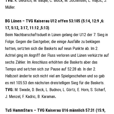
TVG:
K. Diedrich, M. Badjie, C. Block, M. Jochimsen, L. Vlajcic, J.
Müller.
BG Lünen – TVG Kaiserau U12 offen 53:105 (
5:
14,
12:
9 ,
6:
17,
5:
12,
3:
17,
11:
12 ,
5:
13)
.
Beim Nachbarschaftsduell in Lünen gelang der U12 der 7. Sieg in
Folge. Gegen die Gastgeber, die einige Ausfälle zu beklagen
hatten, setzten sich die Baskets auf neun Punkte ab. Im 2.
Achtel ging im Angriff der Fluss verloren und Lünen verkürzte auf
sechs Zähler. Im Anschluss erhöhten die Baskets aber das
Tempo und setzten sich zur Pause auf 52:28 ab. In der 2.
Halbzeit änderte sich nicht viel am Spielgeschehen und so gab
es mit 105:53 den nächsten dreistelligen Sieg für die Baskets.
TVG:
M. Swade, D. Beck, L. Budnov, L. Görtz, E. Horn, S. Scharf,
J. Menzel, F. Kadric, B.
Karaman
.
TuS HammStars – TVG Kaiserau U16 männlich 57:31 (15:9,