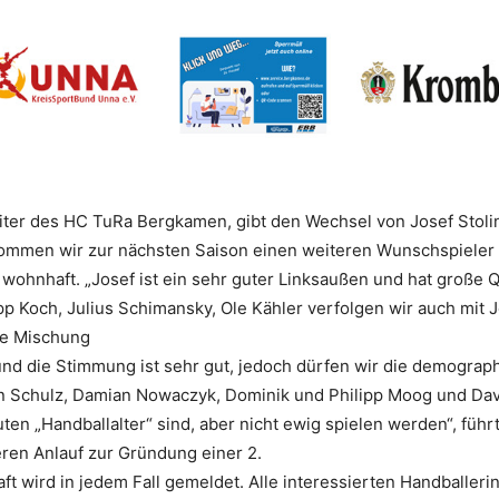
iter des HC TuRa Bergkamen, gibt den Wechsel von Josef Stoli
kommen wir zur nächsten Saison einen weiteren Wunschspieler 
 wohnhaft. „Josef ist ein sehr guter Linksaußen und hat groß
pp Koch, Julius Schimansky, Ole Kähler verfolgen wir auch mi
ie Mischung
nd die Stimmung ist sehr gut, jedoch dürfen wir die demograp
örn Schulz, Damian Nowaczyk, Dominik und Philipp Moog und D
ten „Handballalter“ sind, aber nicht ewig spielen werden“, führ
en Anlauf zur Gründung einer 2.
wird in jedem Fall gemeldet. Alle interessierten Handballerin