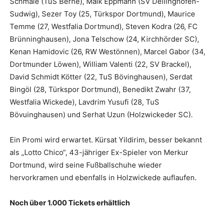
Schmale (TuS Berne), Maik Eppmann (SV Deilinghofen-
Sudwig), Sezer Toy (25, Türkspor Dortmund), Maurice
Temme (27, Westfalia Dortmund), Steven Kodra (26, FC
Brünninghausen), Jona Telschow (24, Kirchhörder SC),
Kenan Hamidovic (26, RW Westönnen), Marcel Gabor (34,
Dortmunder Löwen), William Valenti (22, SV Brackel),
David Schmidt Kötter (22, TuS Bövinghausen), Serdat
Bingöl (28, Türkspor Dortmund), Benedikt Zwahr (37,
Westfalia Wickede), Lavdrim Yusufi (28, TuS
Bövuinghausen) und Serhat Uzun (Holzwickeder SC).
Ein Promi wird erwartet. Kürsat Yildirim, besser bekannt
als „Lotto Chico“, 43-jähriger Ex-Spieler von Merkur
Dortmund, wird seine Fußballschuhe wieder
hervorkramen und ebenfalls in Holzwickede auflaufen.
Noch über 1.000 Tickets erhältlich