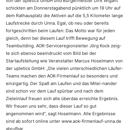
von der upletics GmbH und Bürgermeister Dirk Wigant
schickten am Donnerstagabend pünktlich um 19 Uhr auf
dem Rathausplatz die Aktiven auf die 5,5 Kilometer lange
Laufstrecke durch Unna. Egal, ob neu oder bereits
fortgeschritten beim Laufen: Das Motto war für jeden
gleich, denn bei diesem Lauf trifft Bewegung auf
Teambuilding. AOK-Serviceregionsleiter Jörg Kock zeig-
te sich ebenso beeindruckt vom Bild bei der
Startaufstellung wie Veranstalter Marcus Hoselmann von
der upletics GmbH: „Die vielen unterschiedlichen Läufer-
Teams machen den AOK-Firmenlauf so besonders und
einzigartig. Der Spaß am Laufen und das Mitei-nander
sind schon vor dem Lauf spürbar und nach dem
Zieleinlauf freuen sich alle überdas erreichte Ergebnis.
Wir freuen uns sehr, dass dieser Lauf so gut
angenommen wird“, sagt Hoselmann. Alle Ergebnisse
sind ab sofort online unter www.aok-firmenlauf-unna.de
abrufbar.