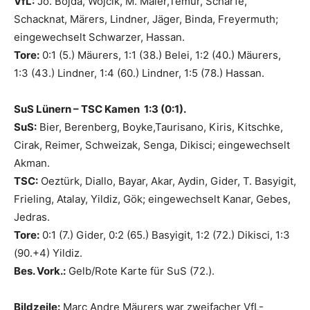
VfL:
Jo. Bojda, Wojcik, M. Maier,Temur, Scharfe,
Schacknat, Märers, Lindner, Jäger, Binda, Freyermuth;
eingewechselt Schwarzer, Hassan.
Tore:
0:1 (5.) Mäurers, 1:1 (38.) Belei, 1:2 (40.) Mäurers,
1:3 (43.) Lindner, 1:4 (60.) Lindner, 1:5 (78.) Hassan.
SuS Lünern – TSC Kamen 1:3 (0:1).
SuS:
Bier, Berenberg, Boyke,Taurisano, Kiris, Kitschke,
Cirak, Reimer, Schweizak, Senga, Dikisci; eingewechselt
Akman.
TSC:
Oeztürk, Diallo, Bayar, Akar, Aydin, Gider, T. Basyigit,
Frieling, Atalay, Yildiz, Gök; eingewechselt Kanar, Gebes,
Jedras.
Tore:
0:1 (7.) Gider, 0:2 (65.) Basyigit, 1:2 (72.) Dikisci, 1:3
(90.+4) Yildiz.
Bes. Vork.:
Gelb/Rote Karte für SuS (72.).
Bildzeile:
Marc Andre Mäurers war zweifacher VfL-