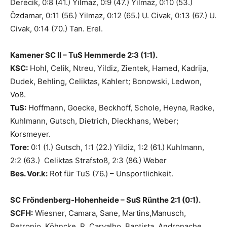
Derecik, 0:8 (41.) Yilmaz, 0:9 (47.) Yilmaz, 0:10 (53.)
Özdamar, 0:11 (56.) Yilmaz, 0:12 (65.) U. Civak, 0:13 (67.) U.
Civak, 0:14 (70.) Tan. Erel.
Kamener SC II – TuS Hemmerde 2:3 (1:1).
KSC:
Hohl, Celik, Ntreu, Yildiz, Zientek, Hamed, Kadrija,
Dudek, Behling, Celiktas, Kahlert; Bonowski, Ledwon,
Voß.
TuS:
Hoffmann, Goecke, Beckhoff, Schole, Heyna, Radke,
Kuhlmann, Gutsch, Dietrich, Dieckhans, Weber;
Korsmeyer.
Tore:
0:1 (1.) Gutsch, 1:1 (22.) Yildiz, 1:2 (61.) Kuhlmann,
2:2 (63.) Celiktas Strafstoß, 2:3 (86.) Weber
Bes. Vor.k:
Rot für TuS (76.) – Unsportlichkeit.
SC Fröndenberg-Hohenheide – SuS Rünthe 2:1 (0:1).
SCFH:
Wiesner, Camara, Sane, Martins,Manusch,
Petronio, Köhncke, R. Carvalho, Baptista, Andronache,