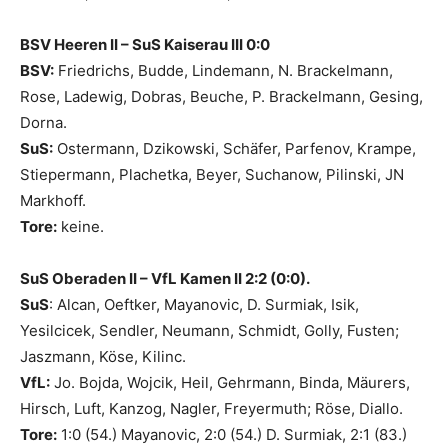
BSV Heeren II – SuS Kaiserau III 0:0
BSV:
Friedrichs, Budde, Lindemann, N. Brackelmann,
Rose, Ladewig, Dobras, Beuche, P. Brackelmann, Gesing,
Dorna.
SuS:
Ostermann, Dzikowski, Schäfer, Parfenov, Krampe,
Stiepermann, Plachetka, Beyer, Suchanow, Pilinski, JN
Markhoff.
Tore:
keine.
SuS Oberaden II – VfL Kamen II 2:2 (0:0).
SuS
: Alcan, Oeftker, Mayanovic, D. Surmiak, Isik,
Yesilcicek, Sendler, Neumann, Schmidt, Golly, Fusten;
Jaszmann, Köse, Kilinc.
VfL:
Jo. Bojda, Wojcik, Heil, Gehrmann, Binda, Mäurers,
Hirsch, Luft, Kanzog, Nagler, Freyermuth; Röse, Diallo.
Tore:
1:0 (54.) Mayanovic, 2:0 (54.) D. Surmiak, 2:1 (83.)