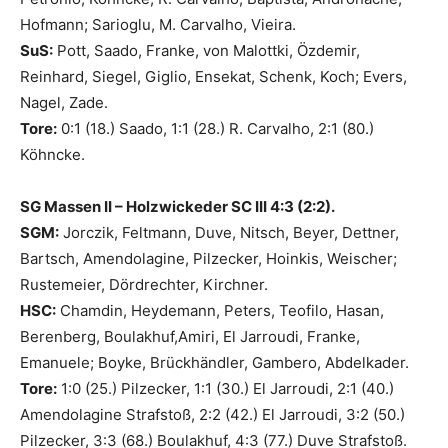
Hofmann; Sarioglu, M. Carvalho, Vieira.
SuS:
Pott, Saado, Franke, von Malottki, Özdemir,
Reinhard, Siegel, Giglio, Ensekat, Schenk, Koch; Evers,
Nagel, Zade.
Tore:
0:1 (18.) Saado, 1:1 (28.) R. Carvalho, 2:1 (80.)
Köhncke.
SG Massen II – Holzwickeder SC III 4:3 (2:2).
SGM:
Jorczik, Feltmann, Duve, Nitsch, Beyer, Dettner,
Bartsch, Amendolagine, Pilzecker, Hoinkis, Weischer;
Rustemeier, Dördrechter, Kirchner.
HSC:
Chamdin, Heydemann, Peters, Teofilo, Hasan,
Berenberg, Boulakhuf,Amiri, El Jarroudi, Franke,
Emanuele; Boyke, Brückhändler, Gambero, Abdelkader.
Tore:
1:0 (25.) Pilzecker, 1:1 (30.) El Jarroudi, 2:1 (40.)
Amendolagine Strafstoß, 2:2 (42.) El Jarroudi, 3:2 (50.)
Pilzecker, 3:3 (68.) Boulakhuf, 4:3 (77.) Duve Strafstoß.