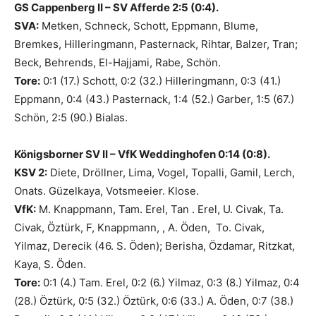
GS Cappenberg II – SV Afferde 2:5 (0:4).
SVA:
Metken, Schneck, Schott, Eppmann, Blume,
Bremkes, Hilleringmann, Pasternack, Rihtar, Balzer, Tran;
Beck, Behrends, El-Hajjami, Rabe, Schön.
Tore:
0:1 (17.) Schott, 0:2 (32.) Hilleringmann, 0:3 (41.)
Eppmann, 0:4 (43.) Pasternack, 1:4 (52.) Garber, 1:5 (67.)
Schön, 2:5 (90.) Bialas.
Königsborner SV II – VfK Weddinghofen 0:14 (0:8).
KSV 2:
Diete, Dröllner, Lima, Vogel, Topalli, Gamil, Lerch,
Onats. Güzelkaya, Votsmeeier. Klose.
VfK:
M. Knappmann, Tam. Erel, Tan . Erel, U. Civak, Ta.
Civak, Öztürk, F, Knappmann, , A. Öden, To. Civak,
Yilmaz, Derecik (46. S. Öden); Berisha, Özdamar, Ritzkat,
Kaya, S. Öden.
Tore:
0:1 (4.) Tam. Erel, 0:2 (6.) Yilmaz, 0:3 (8.) Yilmaz, 0:4
(28.) Öztürk, 0:5 (32.) Öztürk, 0:6 (33.) A. Öden, 0:7 (38.)