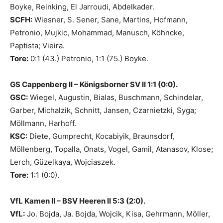
Boyke, Reinking, El Jarroudi, Abdelkader.
SCFH:
Wiesner, S. Sener, Sane, Martins, Hofmann,
Petronio, Mujkic, Mohammad, Manusch, Köhncke,
Paptista; Vieira.
Tore:
0:1 (43.) Petronio, 1:1 (75.) Boyke.
GS Cappenberg II – Königsborner SV II 1:1 (0:0).
GSC:
Wiegel, Augustin, Bialas, Buschmann, Schindelar,
Garber, Michalzik, Schnitt, Jansen, Czarnietzki, Syga;
Möllmann, Harhoff.
KSC:
Diete, Gumprecht, Kocabiyik, Braunsdorf,
Möllenberg, Topalla, Onats, Vogel, Gamil, Atanasov, Klose;
Lerch, Güzelkaya, Wojciaszek.
Tore:
1:1 (0:0).
VfL Kamen II – BSV Heeren II 5:3 (2:0).
VfL:
Jo. Bojda, Ja. Bojda, Wojcik, Kisa, Gehrmann, Möller,