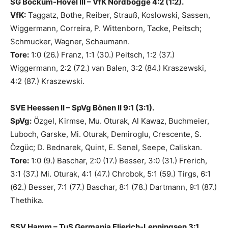
SG Bockum-Hövel III – VfK Nordbögge 4:2 (1:2).
VfK:
Taggatz, Bothe, Reiber, Strauß, Koslowski, Sassen,
Wiggermann, Correira, P. Wittenborn, Tacke, Peitsch;
Schmucker, Wagner, Schaumann.
Tore:
1:0 (26.) Franz, 1:1 (30.) Peitsch, 1:2 (37.)
Wiggermann, 2:2 (72.) van Balen, 3:2 (84.) Kraszewski,
4:2 (87.) Kraszewski.
SVE Heessen II – SpVg Bönen II 9:1 (3:1).
SpVg:
Özgel, Kirmse, Mu. Oturak, Al Kawaz, Buchmeier,
Luboch, Garske, Mi. Oturak, Demiroglu, Crescente, S.
Özgüc; D. Bednarek, Quint, E. Senel, Seepe, Caliskan.
Tore:
1:0 (9.) Baschar, 2:0 (17.) Besser, 3:0 (31.) Frerich,
3:1 (37.) Mi. Oturak, 4:1 (47.) Chrobok, 5:1 (59.) Tirgs, 6:1
(62.) Besser, 7:1 (77.) Baschar, 8:1 (78.) Dartmann, 9:1 (87.)
Thethika.
SSV Hamm – TuS Germania Flierich-Lenningsen 3:1