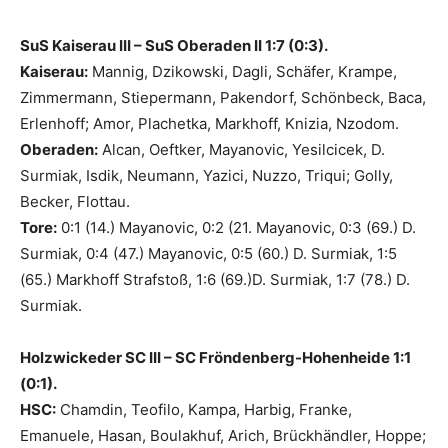
SuS Kaiserau III – SuS Oberaden II 1:7 (0:3).
Kaiserau:
Mannig, Dzikowski, Dagli, Schäfer, Krampe,
Zimmermann, Stiepermann, Pakendorf, Schönbeck, Baca,
Erlenhoff; Amor, Plachetka, Markhoff, Knizia, Nzodom.
Oberaden:
Alcan, Oeftker, Mayanovic, Yesilcicek, D.
Surmiak, Isdik, Neumann, Yazici, Nuzzo, Triqui; Golly,
Becker, Flottau.
Tore:
0:1 (14.) Mayanovic, 0:2 (21. Mayanovic, 0:3 (69.) D.
Surmiak, 0:4 (47.) Mayanovic, 0:5 (60.) D. Surmiak, 1:5
(65.) Markhoff Strafstoß, 1:6 (69.)D. Surmiak, 1:7 (78.) D.
Surmiak.
Holzwickeder SC III – SC Fröndenberg-Hohenheide 1:1
(0:1).
HSC:
Chamdin, Teofilo, Kampa, Harbig, Franke,
Emanuele, Hasan, Boulakhuf, Arich, Brückhändler, Hoppe;