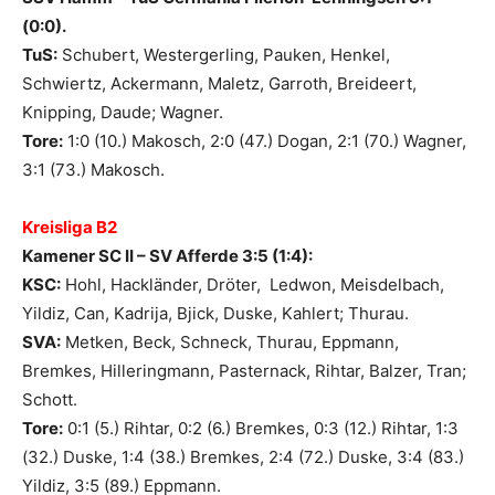
(0:0).
TuS:
Schubert, Westergerling, Pauken, Henkel,
Schwiertz, Ackermann, Maletz, Garroth, Breideert,
Knipping, Daude; Wagner.
Tore:
1:0 (10.) Makosch, 2:0 (47.) Dogan, 2:1 (70.) Wagner,
3:1 (73.) Makosch.
Kreisliga B2
Kamener SC II – SV Afferde 3:5 (1:4):
KSC:
Hohl, Hackländer, Dröter, Ledwon, Meisdelbach,
Yildiz, Can, Kadrija, Bjick, Duske, Kahlert; Thurau.
SVA:
Metken, Beck, Schneck, Thurau, Eppmann,
Bremkes, Hilleringmann, Pasternack, Rihtar, Balzer, Tran;
Schott.
Tore:
0:1 (5.) Rihtar, 0:2 (6.) Bremkes, 0:3 (12.) Rihtar, 1:3
(32.) Duske, 1:4 (38.) Bremkes, 2:4 (72.) Duske, 3:4 (83.)
Yildiz, 3:5 (89.) Eppmann.