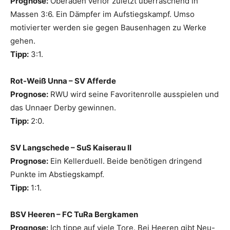
Prognose:
Oberaden verlor zuletzt überraschend in
Massen 3:6. Ein Dämpfer im Aufstiegskampf. Umso
motivierter werden sie gegen Bausenhagen zu Werke
gehen.
Tipp:
3:1.
Rot-Weiß Unna – SV Afferde
Prognose:
RWU wird seine Favoritenrolle ausspielen und
das Unnaer Derby gewinnen.
Tipp:
2:0.
SV Langschede – SuS Kaiserau II
Prognose:
Ein Kellerduell. Beide benötigen dringend
Punkte im Abstiegskampf.
Tipp:
1:1.
BSV Heeren – FC TuRa Bergkamen
Prognose:
Ich tippe auf viele Tore. Bei Heeren gibt Neu-