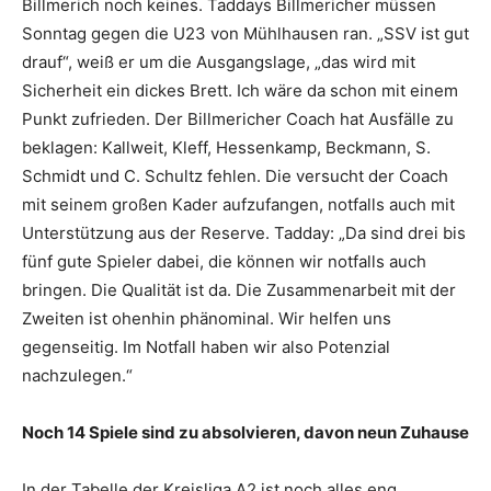
Billmerich noch keines. Taddays Billmericher müssen
Sonntag gegen die U23 von Mühlhausen ran. „SSV ist gut
drauf“, weiß er um die Ausgangslage, „das wird mit
Sicherheit ein dickes Brett. Ich wäre da schon mit einem
Punkt zufrieden. Der Billmericher Coach hat Ausfälle zu
beklagen: Kallweit, Kleff, Hessenkamp, Beckmann, S.
Schmidt und C. Schultz fehlen. Die versucht der Coach
mit seinem großen Kader aufzufangen, notfalls auch mit
Unterstützung aus der Reserve. Tadday: „Da sind drei bis
fünf gute Spieler dabei, die können wir notfalls auch
bringen. Die Qualität ist da. Die Zusammenarbeit mit der
Zweiten ist ohenhin phänominal. Wir helfen uns
gegenseitig. Im Notfall haben wir also Potenzial
nachzulegen.“
Noch 14 Spiele sind zu absolvieren, davon neun Zuhause
In der Tabelle der Kreisliga A2 ist noch alles eng