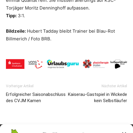
einmal Qualität rein. Sie müssen allerdings auf KSC-
Torjäger Moritz Denninghoff aufpassen.
Tipp:
3:1.
Bildzeile:
Hubert Tadday bleibt Trainer bei Blau-Rot
Billmerich / Foto BRB.
Vorheriger Artikel
Nächster Artikel
Erfolgreicher Saisonabschluss
Kaiserau-Gastspiel in Wickede
des CVJM Kamen
kein Selbstläufer