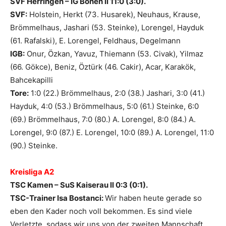
SVF Herringen – IG Bönen ll 11:0 (3:0).
SVF:
Holstein, Herkt (73. Husarek), Neuhaus, Krause,
Brömmelhaus, Jashari (53. Steinke), Lorengel, Hayduk
(61. Rafalski), E. Lorengel, Feldhaus, Degelmann
IGB:
Onur, Özkan, Yavuz, Thiemann (53. Civak), Yilmaz
(66. Gökce), Beniz, Öztürk (46. Cakir), Acar, Karakök,
Bahcekapilli
Tore:
1:0 (22.) Brömmelhaus, 2:0 (38.) Jashari, 3:0 (41.)
Hayduk, 4:0 (53.) Brömmelhaus, 5:0 (61.) Steinke, 6:0
(69.) Brömmelhaus, 7:0 (80.) A. Lorengel, 8:0 (84.) A.
Lorengel, 9:0 (87.) E. Lorengel, 10:0 (89.) A. Lorengel, 11:0
(90.) Steinke.
Kreisliga A2
TSC Kamen – SuS Kaiserau ll 0:3 (0:1).
TSC-Trainer Isa Bostanci:
Wir haben heute gerade so
eben den Kader noch voll bekommen. Es sind viele
Verletzte, sodass wir uns von der zweiten Mannschaft