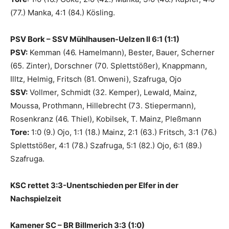
(77.) Manka, 4:1 (84.) Kösling.
PSV Bork – SSV Mühlhausen-Uelzen ll 6:1 (1:1)
PSV:
Kemman (46. Hamelmann), Bester, Bauer, Scherner
(65. Zinter), Dorschner (70. Splettstößer), Knappmann,
Illtz, Helmig, Fritsch (81. Onweni), Szafruga, Ojo
SSV:
Vollmer, Schmidt (32. Kemper), Lewald, Mainz,
Moussa, Prothmann, Hillebrecht (73. Stiepermann),
Rosenkranz (46. Thiel), Kobilsek, T. Mainz, Pleßmann
Tore:
1:0 (9.) Ojo, 1:1 (18.) Mainz, 2:1 (63.) Fritsch, 3:1 (76.)
Splettstößer, 4:1 (78.) Szafruga, 5:1 (82.) Ojo, 6:1 (89.)
Szafruga.
KSC rettet 3:3-Unentschieden per Elfer in der
Nachspielzeit
Kamener SC – BR Billmerich 3:3 (1:0)