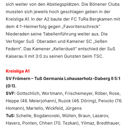
sich weiter von den Abstiegsplätzen. Die Bönener Clubs
mussten sich jeweils hoch geschlagen geben in der
Kreisliga A1. In der A2 baute der FC TuRa Bergkamen mit
dem 4:1-Heimerfolg gegen „Favoritenschreck“
Niederaden seine Tabellenführung weiter aus. Die
Verfolger SuS Oberaden und Kamener SC „ließen
Federn“. Das Kamener „Kellerduell“ entschied der SuS
Kaiserau II mit 3:0 zu seinen Gunsten beim TSC.
Kreisliga A1
SV Frömern – TuS Germania Lohauserholz-Daberg ll 5:1
(0:1).
SVF:
Gottschlich, Wortmann, Frischemeyer, Röber, Rose,
Heppe (46. Meierjohann), Ruzok (46. Döring), Peixoto (76.
Homann), Martello, Wickfeld, Jürgens
TuS:
Schelte, Bogdanovski, Wüllen, Braun, Lazarov,
Havers, Ponten, Chhen (70. Tezkan), Yilmaz, Bredthauer,