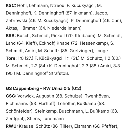
KSC:
Hohl, Lehmann, Ntreou, F. Kücükyagci, M.
Denninghoff, K. Denninghoff (87. Inkmann), Jacob,
Zebrowski (46. M. Kücükyagci), P. Denninghoff (46. Can),
Aktas, Hümmer (64. Niederdellmann)
BRB:
Busch, Schmidt, Pickull (70. Kleibaum), M. Schmidt,
Land (64. Kleff), Eckhoff, Knabe (72. Hessenkamp), S.
Schmidt, Amiri, M. Schultz (85. Gretzinger), Lange
Tore:
1:0 (27.) F. Kücükyagci, 1:1 (51.) M. Schultz, 1:2 (60.)
M. Schmidt, 2:2 (84.) K. Denninghoff, 2:3 (88.) Amiri, 3:3
(90.) M. Denninghoff Strafstoß.
GS Cappenberg – RW Unna 0:5 (0:2)
GSG:
Vorwick, Augustin (68. Schulze), Twenhöven,
Eichmanns (53. Harhoff), Lohölter, Bußkamp (53.
Schönfelder), Steinkamp, Buschmann, L. Bußkamp (68.
Zentgraf), Stiens, Lunemann
RWU:
Krause, Schütz (86. Tiller), Eismann (66. Pfeffer),