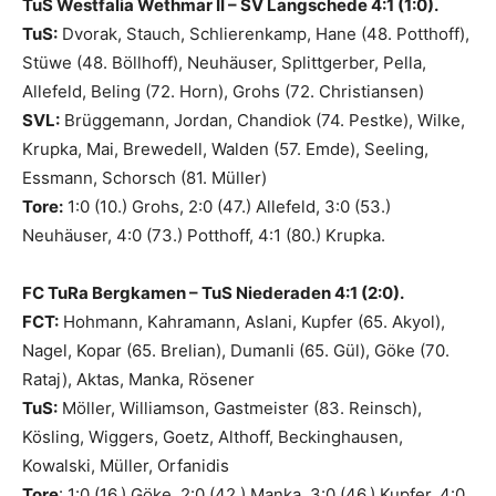
TuS Westfalia Wethmar II – SV Langschede 4:1 (1:0).
TuS:
Dvorak, Stauch, Schlierenkamp, Hane (48. Potthoff),
Stüwe (48. Böllhoff), Neuhäuser, Splittgerber, Pella,
Allefeld, Beling (72. Horn), Grohs (72. Christiansen)
SVL:
Brüggemann, Jordan, Chandiok (74. Pestke), Wilke,
Krupka, Mai, Brewedell, Walden (57. Emde), Seeling,
Essmann, Schorsch (81. Müller)
Tore:
1:0 (10.) Grohs, 2:0 (47.) Allefeld, 3:0 (53.)
Neuhäuser, 4:0 (73.) Potthoff, 4:1 (80.) Krupka.
FC TuRa Bergkamen – TuS Niederaden 4:1 (2:0).
FCT:
Hohmann, Kahramann, Aslani, Kupfer (65. Akyol),
Nagel, Kopar (65. Brelian), Dumanli (65. Gül), Göke (70.
Rataj), Aktas, Manka, Rösener
TuS:
Möller, Williamson, Gastmeister (83. Reinsch),
Kösling, Wiggers, Goetz, Althoff, Beckinghausen,
Kowalski, Müller, Orfanidis
Tore
: 1:0 (16.) Göke, 2:0 (42.) Manka, 3:0 (46.) Kupfer, 4:0