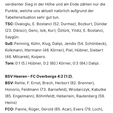
verdienter Sieg in der Höhe und am Ende zählen nur die
Punkte, welche uns aktuell natürlich aufgrund der
Tabellensituation sehr gut tun.
TSC:
Ovaioglu, E. Bostanci (52. Durmaz), Bozkurt, Dündar
(23. Dikisci), Genc, Isik, Kurt, Öztürk, Yildiz, E. Bostanci,
Saygün.
SuS:
Penning, Kühn, Klug, Dalipi, Jendis (54. Schönbeck),
Kolkmann, Ittermann (46. Körner), Piel, Hübner, Siebert
(46. Milcarek), Kuipers.
Tore:
0:1 (5.) Hübner, 0:2 (80.) Körner, 0:3 (84.) Dalipi.
BSV Heeren – FC Overberge 4:2 (1:2).
BSV:
Rehle, F. Ernst, Brech, Herbort (82. Brenner),
Honorio, Feldmann (73. Barnefeld), Wrodarczyk, Kabutke
(85. Engelmann), Böhmfeldt, Heberlein, Rautenberg (59.
Heins)
FCO:
Panne, Rüger, Gerold (85. Acar), Evers (79. Loch),