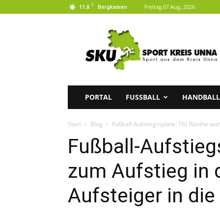
C
11.8
Freitag.07.Aug..2026
Bergkamen
SKU
|
Sport
aus
dem
Kreis
Unna
PORTAL
FUSSBALL
HANDBALL
Start
Blog
Fußball-Aufstiegsspiele: TIU Rünthe wah
Fußball-Aufstieg
zum Aufstieg in d
Aufsteiger in die