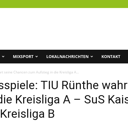
MIXSPORT
LOKALNACHRICHTEN
KONTAKT
rt seine Chancen zum Aufstieg in die Kreisliga A...
sspiele: TIU Rünthe wah
ie Kreisliga A – SuS Kaise
 Kreisliga B