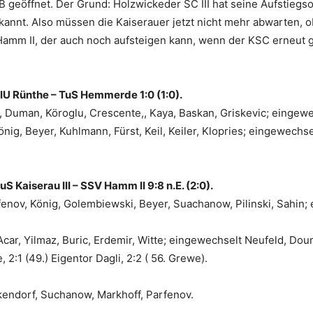
B geöffnet. Der Grund: Holzwickeder SC III hat seine Aufstiegsop
ekannt. Also müssen die Kaiserauer jetzt nicht mehr abwarten, 
amm II, der auch noch aufsteigen kann, wenn der KSC erneut g
 TIU Rünthe – TuS Hemmerde 1:0 (1:0).
, Duman, Köroglu, Crescente,, Kaya, Baskan, Griskevic; eingewec
ig, Beyer, Kuhlmann, Fürst, Keil, Keiler, Klopries; eingewechs
uS Kaiserau III – SSV Hamm II 9:8 n.E. (2:0).
arfenov, König, Golembiewski, Beyer, Suachanow, Pilinski, Sahi
car, Yilmaz, Buric, Erdemir, Witte; eingewechselt Neufeld, Doum
, 2:1 (49.) Eigentor Dagli, 2:2 ( 56. Grewe).
endorf, Suchanow, Markhoff, Parfenov.
.