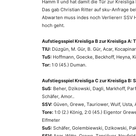
Hamm II und hat damit die Tür zur Kreisliga 
Das gab Christian Ritter auf sku-Anfrage b
Abwarten muss indes noch Verliererr SSV H
hoch geht.
Aufstiegsspiel Kreisliga B zur Kreisliga A:
TIU:
Düzgün, M. Gür, B. Gür, Acar, Kocapinar
TuS:
Hoffmann, Goecke, Beckhoff, Heyna, Kön
Tor:
1:0 (45.) Duman.
Aufstiegsspiel Kreisliga C zur Kreisliga B: S
SuS
: Beher, Dzikowski, Dagli, Markhoff, P
Schäfer, Amor..
SSV:
Güven, Grewe, Tauriower, Wulf, Usta, A
Tore:
1:0 (2.) König, 2:0 (45.) Eigentor Grewe
Elfmeter
SuS:
Schäfer, Golembiewski, Dzikowski, Pak
SSV:
Acar, Witte, Grewe, Tanriöver, Neufeld