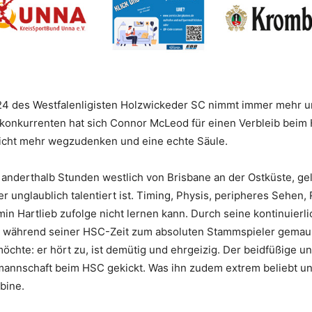
24 des Westfalenligisten Holzwickeder SC nimmt immer mehr un
akonkurrenten hat sich Connor McLeod für einen Verbleib beim 
t nicht mehr wegzudenken und eine echte Säule.
nderthalb Stunden westlich von Brisbane an der Ostküste, ge
er unglaublich talentiert ist. Timing, Physis, peripheres Sehen
in Hartlieb zufolge nicht lernen kann. Durch seine kontinuierli
“ während seiner HSC-Zeit zum absoluten Stammspieler gemause
hte: er hört zu, ist demütig und ehrgeizig. Der beidfüßige un
nmannschaft beim HSC gekickt. Was ihn zudem extrem beliebt un
bine.