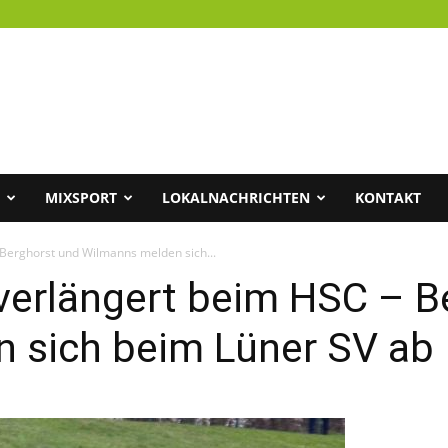
MIXSPORT
LOKALNACHRICHTEN
KONTAKT
Berghorst und Wilmanns melden sich...
erlängert beim HSC – B
 sich beim Lüner SV ab