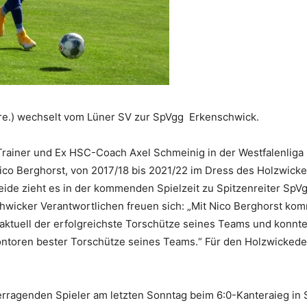
re.) wechselt vom Lüner SV zur SpVgg Erkenschwick.
r Trainer und Ex HSC-Coach Axel Schmeinig in der Westfalenliga
co Berghorst, von 2017/18 bis 2021/22 im Dress des Holzwick
ide zieht es in der kommenden Spielzeit zu Spitzenreiter SpV
chwicker Verantwortlichen freuen sich: „Mit Nico Berghorst ko
aktuell der erfolgreichste Torschütze seines Teams und konnte
ontoren bester Torschütze seines Teams.“ Für den Holzwickeder
berragenden Spieler am letzten Sonntag beim 6:0-Kanteraieg in 