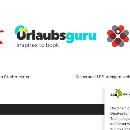
en Stadtmeister
Kaiserauer U19 steigern sic
Um dir ein 
Geräteinfor
Technologie
auf dieser W
zurückziehs